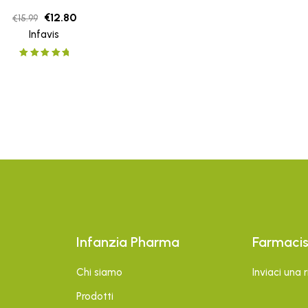
€
12.80
€
15.99
Infavis
Rated
5.00
out
of 5
Infanzia Pharma
Farmaci
Chi siamo
Inviaci una 
Prodotti