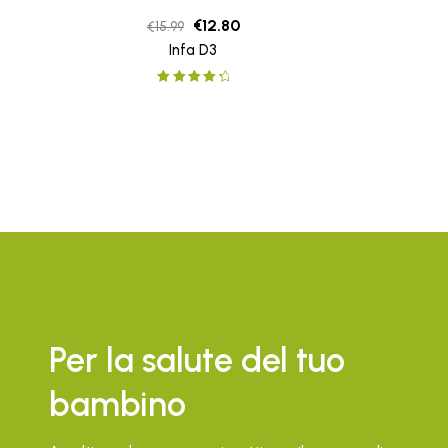
€
12.80
€
15.99
Infa D3
Rated
4.50
out of 5
Per la salute del tuo
bambino