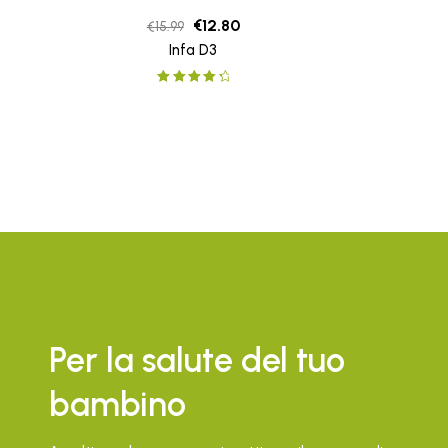
€
12.80
€
15.99
Infa D3
Rated
4.50
out of 5
Per la salute del tuo
bambino