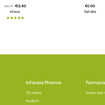
€
12.80
€
0.00
€
15.99
Infavis
Gel Idra
Rated
5.00
out
of 5
Infanzia Pharma
Farmaci
Chi siamo
Inviaci una 
Prodotti